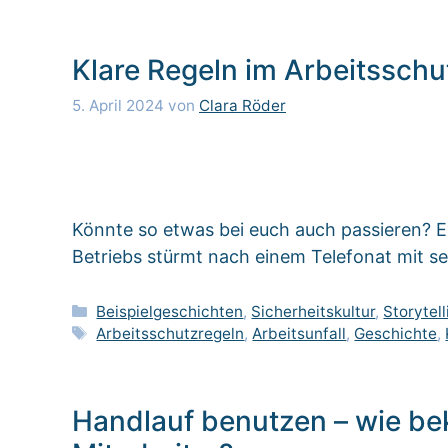
Klare Regeln im Arbeitssch
5. April 2024
von
Clara Röder
Könnte so etwas bei euch auch passieren? Ei
Betriebs stürmt nach einem Telefonat mit 
Kategorien
Beispielgeschichten
,
Sicherheitskultur
,
Storytell
Schlagwörter
Arbeitsschutzregeln
,
Arbeitsunfall
,
Geschichte
,
Handlauf benutzen – wie be