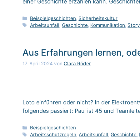
einer Geschichte erzählen kann. Geschichte
Kategorien
Beispielgeschichten
,
Sicherheitskultur
Schlagwörter
Arbeitsunfall
,
Geschichte
,
Kommunikation
,
Story
Aus Erfahrungen lernen, od
17. April 2024
von
Clara Röder
Loto einführen oder nicht? In der Elektroen
folgendes passiert: Paul ist 45 und Teamleit
Kategorien
Beispielgeschichten
Schlagwörter
Arbeitsschutzregeln
,
Arbeitsunfall
,
Geschichte
,