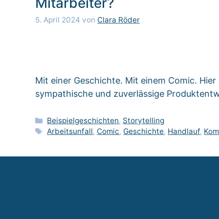
Mitarbeiter?
5. April 2024
von
Clara Röder
Mit einer Geschichte. Mit einem Comic. Hier e
sympathische und zuverlässige Produktentw
Kategorien
Beispielgeschichten
,
Storytelling
Schlagwörter
Arbeitsunfall
,
Comic
,
Geschichte
,
Handlauf
,
Kom