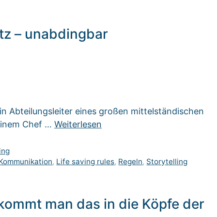
utz – unabdingbar
n Abteilungsleiter eines großen mittelständischen
seinem Chef …
Weiterlesen
ing
Kommunikation
,
Life saving rules
,
Regeln
,
Storytelling
kommt man das in die Köpfe der