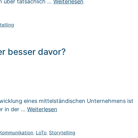
n über tatsächlich …
Weiterlesen
telling
er besser davor?
twicklung eines mittelständischen Unternehmens ist
er in der …
Weiterlesen
Kommunikation
,
LoTo
,
Storytelling