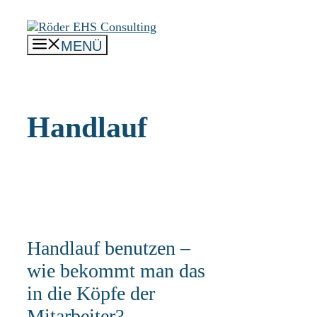
Zum
Inhalt
springen
MENÜ
Handlauf
Handlauf benutzen –
wie bekommt man das
in die Köpfe der
Mitarbeiter?