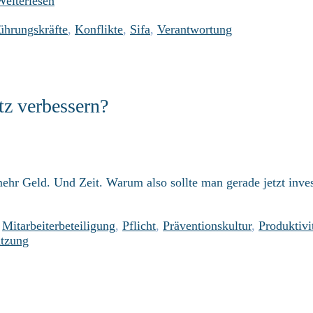
Weiterlesen
ührungskräfte
,
Konflikte
,
Sifa
,
Verantwortung
tz verbessern?
mehr Geld. Und Zeit. Warum also sollte man gerade jetzt inves
,
Mitarbeiterbeteiligung
,
Pflicht
,
Präventionskultur
,
Produktivi
tzung