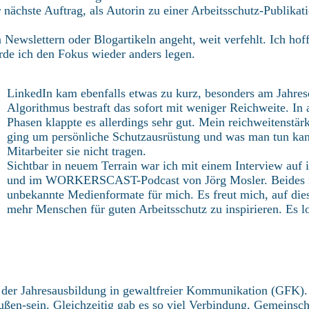
nächste Auftrag, als Autorin zu einer Arbeitsschutz-Publikat
Newslettern oder Blogartikeln angeht, weit verfehlt. Ich hof
rde ich den Fokus wieder anders legen.
LinkedIn kam ebenfalls etwas zu kurz, besonders am Jahres
Algorithmus bestraft das sofort mit weniger Reichweite. In 
Phasen klappte es allerdings sehr gut. Mein reichweitenstärk
ging um persönliche Schutzausrüstung und was man tun ka
Mitarbeiter sie nicht tragen.
Sichtbar in neuem Terrain war ich mit einem Interview auf
i
und im
WORKERSCAST-Podcast von Jörg Mosler
. Beides
unbekannte Medienformate für mich. Es freut mich, auf d
mehr Menschen für guten Arbeitsschutz zu inspirieren. Es lo
der Jahresausbildung in gewaltfreier Kommunikation (GFK). 
ußen-sein. Gleichzeitig gab es so viel Verbindung, Gemeinsch