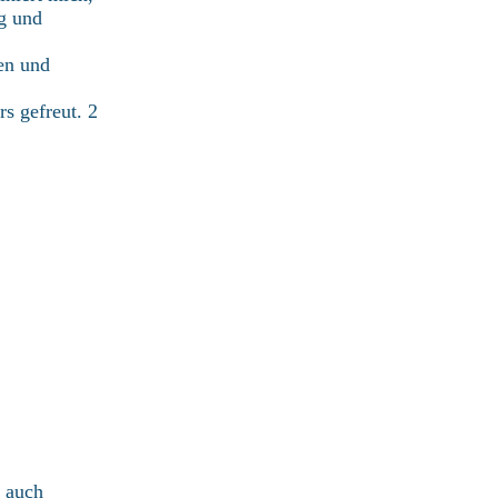
ng und
en und
s gefreut. 2
d auch