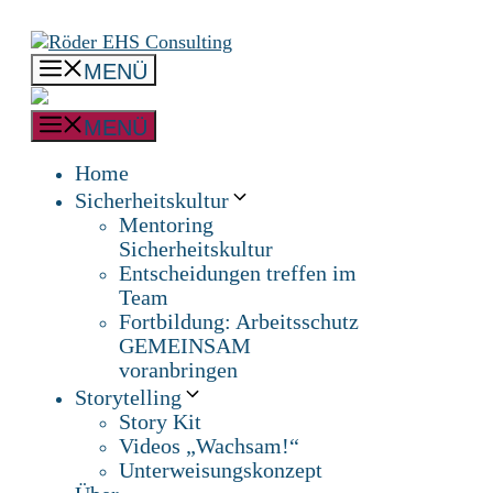
Zum
Inhalt
springen
MENÜ
MENÜ
Home
Sicherheitskultur
Mentoring
Sicherheitskultur
Entscheidungen treffen im
Team
Fortbildung: Arbeitsschutz
GEMEINSAM
voranbringen
Storytelling
Story Kit
Videos „Wachsam!“
Unterweisungskonzept