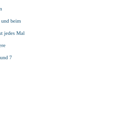
n
r und beim
st jedes Mal
ere
 und 7