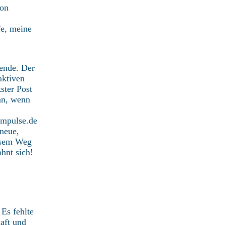
ion
fe, meine
ende. Der
aktiven
ster Post
nn, wenn
mpulse.de
 neue,
iesem Weg
hnt sich!
Es fehlte
aft und