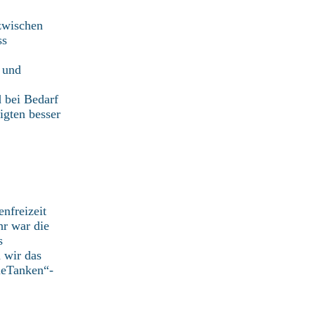
zwischen
ss
d und
d bei Bedarf
igten besser
nfreizeit
hr war die
s
 wir das
lieTanken“-