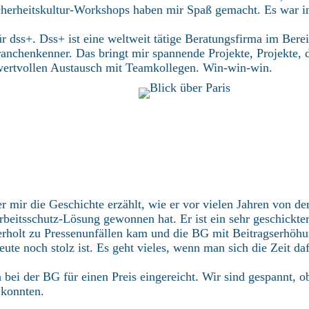
erheitskultur-Workshops haben mir Spaß gemacht. Es war in
für dss+. Dss+ ist eine weltweit tätige Beratungsfirma im Bere
ranchenkenner. Das bringt mir spannende Projekte, Projekte, d
wertvollen Austausch mit Teamkollegen. Win-win-win.
 mir die Geschichte erzählt, wie er vor vielen Jahren von de
rbeitsschutz-Lösung gewonnen hat. Er ist ein sehr geschickter
erholt zu Pressenunfällen kam und die BG mit Beitragserhöh
eute noch stolz ist. Es geht vieles, wenn man sich die Zeit da
 bei der BG für einen Preis eingereicht. Wir sind gespannt, o
konnten.