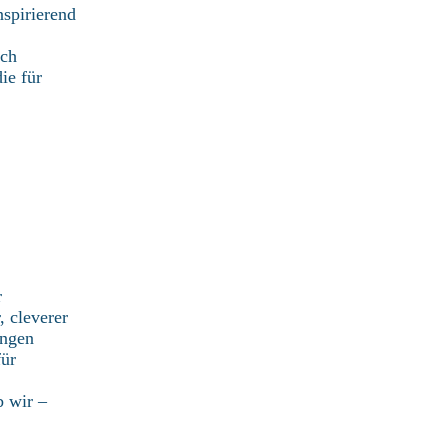
spirierend
ich
ie für
r
, cleverer
ungen
für
b wir –