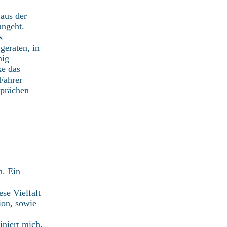
aus der
angeht.
s
geraten, in
nig
ke das
Fahrer
sprächen
n. Ein
ese Vielfalt
ion, sowie
iniert mich,