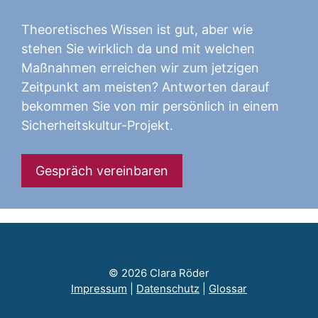
Theoretisches Wissen ist gut, aber wie
stehen Sie wirklich da und mit welchen
Maßnahmen erreichen wir zum jetzigen
Zeitpunkt am meisten? Antworten darauf
bekommen Sie von mir persönlich in einem
Sicherheitskultur-Projekt.
Gespräch vereinbaren
© 2026 Clara Röder
Impressum
|
Datenschutz
|
Glossar